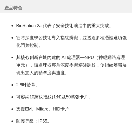
產品特色
BioStation 2a 代表了安全技術演進中的重大突破。
它將深度學習技術導入指紋辨識，並透過多種憑證選項強
化門禁控制。
其核心創新在於內建的 AI 處理器—NPU（神經網路處理
單元），該處理器專為深度學習精確調校，使指紋辨識展
現出驚人的精準度與速度。
2.8吋螢幕。
可容納10萬枚指紋(1:N)及50萬張卡片。
支援EM、Mifare、HID卡片
防護等級：IP65。