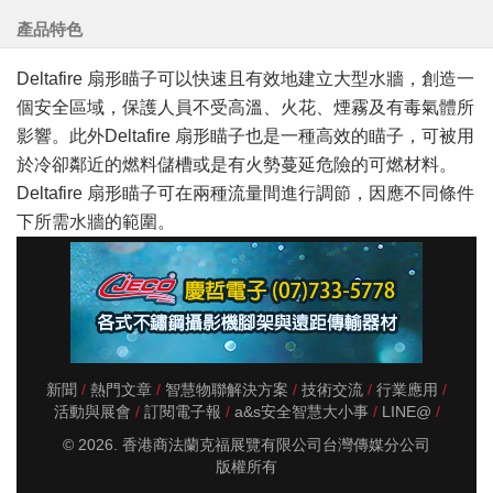
產品特色
Deltafire 扇形瞄子可以快速且有效地建立大型水牆，創造一
個安全區域，保護人員不受高溫、火花、煙霧及有毒氣體所
影響。此外Deltafire 扇形瞄子也是一種高效的瞄子，可被用
於冷卻鄰近的燃料儲槽或是有火勢蔓延危險的可燃材料。
Deltafire 扇形瞄子可在兩種流量間進行調節，因應不同條件
下所需水牆的範圍。
新聞
熱門文章
智慧物聯解決方案
技術交流
行業應用
活動與展會
訂閱電子報
a&s安全智慧大小事
LINE@
© 2026. 香港商法蘭克福展覽有限公司台灣傳媒分公司
版權所有