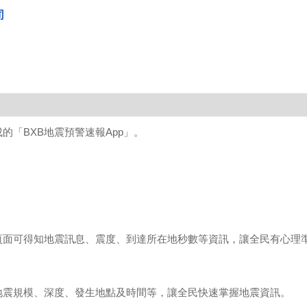
司
「BXB地震預警速報App」。
。
P頁面可得知地震訊息、震度、到達所在地秒數等資訊，讓全民有心理
地震規模、深度、發生地點及時間等，讓全民快速掌握地震資訊。