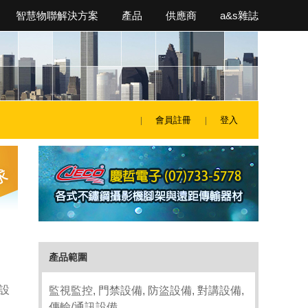
智慧物聯解決方案
產品
供應商
a&s雜誌
會員註冊
登入
產品範圍
設
監視監控, 門禁設備, 防盜設備, 對講設備,
傳輸/通訊設備