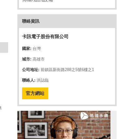
聯絡資訊
卡訊電子股份有限公司
國家:
台灣
城市:
高雄市
公司地址:
前鎮區新衙路288之5號6樓之1
聯絡人:
洪誌臨
官方網站
準