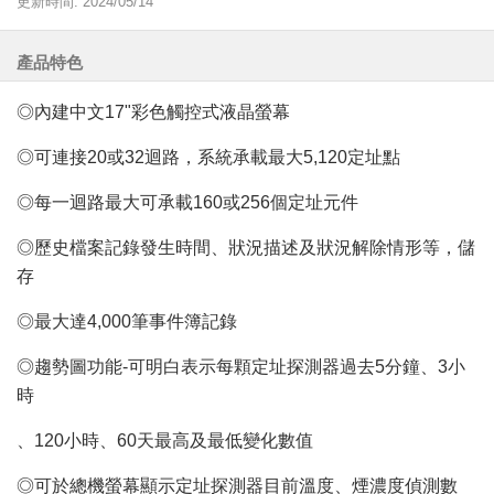
更新時間: 2024/05/14
產品特色
◎內建中文17"彩色觸控式液晶螢幕
◎可連接20或32迴路，系統承載最大5,120定址點
◎每一迴路最大可承載160或256個定址元件
◎歷史檔案記錄發生時間、狀況描述及狀況解除情形等，儲
存
◎最大達4,000筆事件簿記錄
◎趨勢圖功能-可明白表示每顆定址探測器過去5分鐘、3小
時
、120小時、60天最高及最低變化數值
◎可於總機螢幕顯示定址探測器目前溫度、煙濃度偵測數