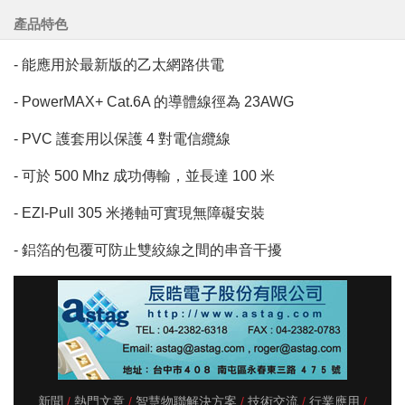
產品特色
- 能應用於最新版的乙太網路供電
- PowerMAX+ Cat.6A 的導體線徑為 23AWG
- PVC 護套用以保護 4 對電信纜線
- 可於 500 Mhz 成功傳輸，並長達 100 米
- EZI-Pull 305 米捲軸可實現無障礙安裝
- 鋁箔的包覆可防止雙絞線之間的串音干擾
新聞
熱門文章
智慧物聯解決方案
技術交流
行業應用