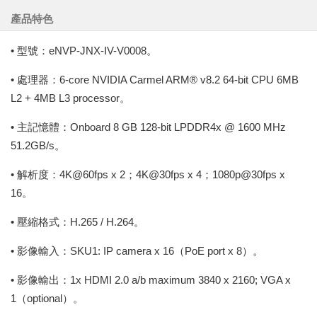
產品特色
• 型號：eNVP-JNX-IV-V0008。
• 處理器：6-core NVIDIA Carmel ARM® v8.2 64-bit CPU 6MB
L2 + 4MB L3 processor。
• 主記憶體：Onboard 8 GB 128-bit LPDDR4x @ 1600 MHz
51.2GB/s。
• 解析度：4K@60fps x 2；4K@30fps x 4；1080p@30fps x
16。
• 壓縮格式：H.265 / H.264。
• 影像輸入：SKU1: IP camera x 16（PoE port x 8）。
• 影像輸出：1x HDMI 2.0 a/b maximum 3840 x 2160; VGA x
1（optional）。