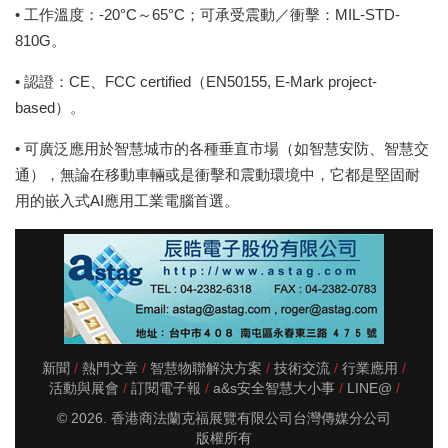
• 工作溫度：-20°C～65°C；可承受震動／衝擊：MIL-STD-
810G。
• 認證：CE、FCC certified（EN50155, E-Mark project-
based）。
• 可廣泛應用於智慧城市的各種垂直市場（如智慧安防、智慧交
通），無論在移動車輛或是衝擊和震動環境中，它都是堅固耐
用的嵌入式AI應用工業電腦首選。
新聞
熱門文章
智慧物聯解決方案
技術交流
行業應用
活動與展會
訂閱電子報
a&s安全智慧大小事
LINE@
© 2026. 香港商法蘭克福展覽有限公司台灣傳媒分公司
版權所有