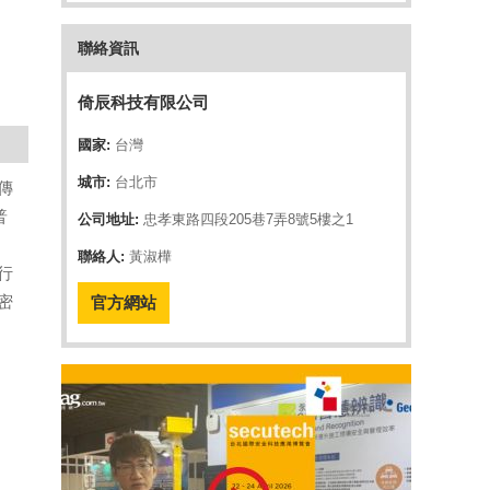
聯絡資訊
倚辰科技有限公司
國家:
台灣
城市:
台北市
傳
普
公司地址:
忠孝東路四段205巷7弄8號5樓之1
聯絡人:
黃淑樺
行
密
官方網站