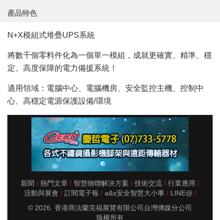
產品特色
N+X模組式堆疊UPS系統
將數千個零料件化為一個單一模組，成就更確實、精準、穩
定、高度保障的電力備援系統！
適用領域：電腦中心、電腦機房、安全監控主機、控制中
心、高穩定電源保護設備/環境
新聞
熱門文章
智慧物聯解決方案
技術交流
行業應用
活動與展會
訂閱電子報
a&s安全智慧大小事
LINE@
© 2026. 香港商法蘭克福展覽有限公司台灣傳媒分公司
版權所有