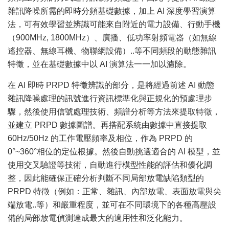
雜訊降噪所需的即時分頻基礎數據，加上 AI 深度學習演算
法，可有效學習並辨識可能來自附近的電力設備、行動手機
（900MHz, 1800MHz）、廣播、低功率射頻電器（如無線
遙控器、無線耳機、物聯網設備）..等不同頻段的動態雜訊
特徵，並在基礎數據中以 AI 演算法一一加以濾除。
在 AI 即時 PRPD 特徵辨識的部分，是將經過前述 AI 動態
雜訊降噪處理的訊號進行資訊標準化與正規化的預處理步
驟，然後使用信號處理技術、頻譜分析等方法來提取特徵，
並建立 PRPD 數據圖譜。再搭配系統由數據中直接提取
60Hz/50Hz 的工作電壓頻率及相位，作為 PRPD 的
0°~360°相位的定位根據。然後自動挑選適合的 AI 模型，並
使用交叉驗證等技術，自動進行模型性能的評估和優化調
整，因此能確保正確分析判斷不同局部放電缺陷類型的
PRPD 特徵（例如：正常、雜訊、內部放電、表面放電與尖
端放電..等）和嚴重程度，並可在不同環境下的各種高壓設
備的局部放電偵測達成最大的適用性和泛化能力。