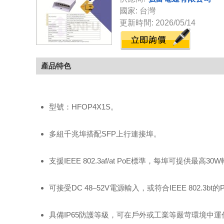
國家: 台灣
更新時間: 2026/05/14
產品特色
型號：HFOP4X1S。
多組千兆埠搭配SFP上行連接埠。
支援IEEE 802.3af/at PoE標準，每埠可提供最高3
可接受DC 48–52V電源輸入，或符合IEEE 802.3b
具備IP65防護等級，可在戶外或工業等嚴苛環境中運