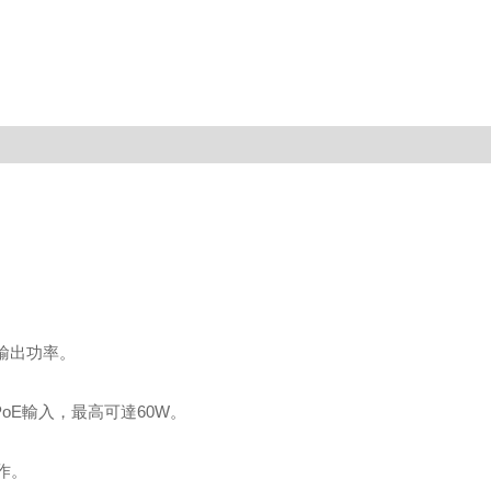
0W輸出功率。
t的PoE輸入，最高可達60W。
作。