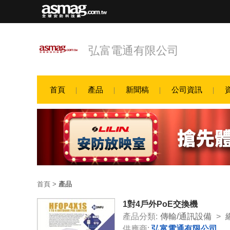
弘富電通有限公司
首頁
產品
新聞稿
公司資訊
首頁
>
產品
1對4戶外PoE交換機
產品分類:
傳輸/通訊設備
>
供應商:
弘富電通有限公司