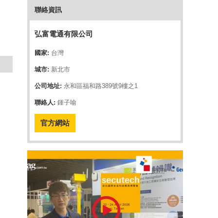
聯絡資訊
弘富電通有限公司
國家:
台灣
城市:
新北市
公司地址:
永和區福和路389號9樓之1
聯絡人:
鍾子喻
官方網站