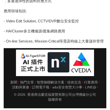
．多重選擇性的資料對應方式
應用領域包括:
- Video Edit Solution, CCTV/DVR數位安全監控
- HA/Cluster多主機備源/叢集網路應用
- On-line Services, Mission-Critical等需及時線上大量儲存管理
新聞
熱門文章
智慧物聯解決方案
技術交流
行業應用
活動與展會
訂閱電子報
a&s安全智慧大小事
LINE@
© 2026. 香港商法蘭克福展覽有限公司台灣傳媒分公司
版權所有