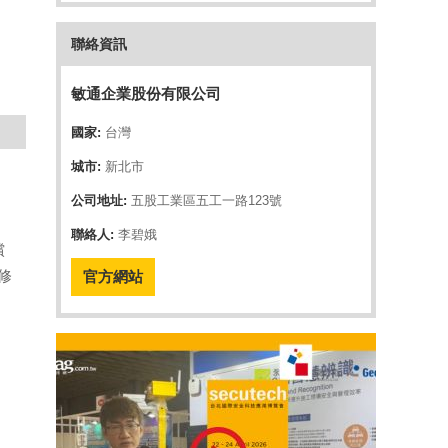
聯絡資訊
敏通企業股份有限公司
國家:
台灣
城市:
新北市
公司地址:
五股工業區五工一路123號
聯絡人:
李碧娥
償
修
官方網站