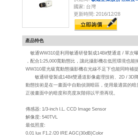
國家: 台灣
更新時間: 2016/12/28
產品特色
敏通WW310是利用敏通研發製成14Bit雙通道 / 單
，配合1:25,000寬動態比，讓此攝影機在低照環境
WW310星光級寬動態攝影機在光線不足下也能同時補
敏通研發製成14Bit雙通道影像處理技術、2D / 
動態技術是在一畫面中自動偵測暗區，使用最適當的暗
正後畫面中的暗度和亮度灰階得以平滑再現。
傳感器: 1/3-inch I.L. CCD Image Sensor
解像度: 540TVL
最低照度:
0.01 lux F1.2 /20 IRE AGC(30dB)Color