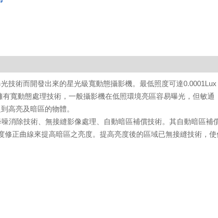
次曝光技術而開發出來的星光級寬動態攝影機。最低照度可達0.0001Lux
也能擁有寬動態處理技術，一般攝影機在低照環境亮區容易曝光，但敏通
捉到高亮及暗區的物體。
3D降噪消除技術、無接縫影像處理、自動暗區補償技術。其自動暗區補
度修正曲線來提高暗區之亮度。提高亮度後的區域已無接縫技術，使