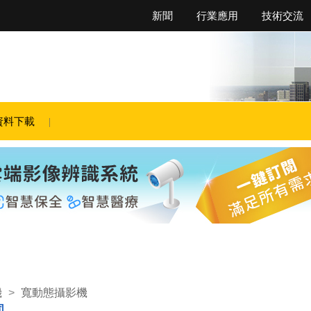
新聞
行業應用
技術交流
資料下載
機
>
寬動態攝影機
司