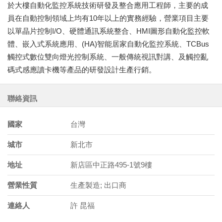
於大樓自動化監控系統技術研發及整合應用工程師，主要的成
員在自動控制領域上均有10年以上的實務經驗，營業項目主要
以單晶片控制I/O、硬體通訊系統整合、HMI圖形自動化監控軟
體、嵌入式系統應用、(HA)智能居家自動化監控系統、TCBus
觸控式數位雙向燈光控制系統、一般傳統視訊對講、及觸控亂
碼式感應讀卡機等產品的研發設計生產行銷。
聯絡資訊
國家
台灣
城市
新北市
地址
新店區中正路495-1號9樓
營業性質
生產製造; 出口商
連絡人
許 昆福