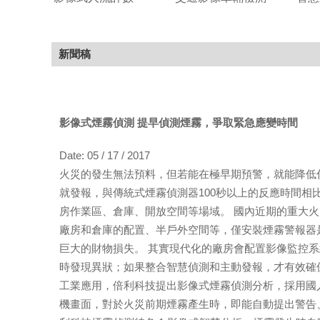
新聞稿
影像式煙霧偵測 提早偵測煙霧，爭取緊急應變時間
Date: 05 / 17 / 2017
火災的發生無法預料，但若能在極早期預警，就能降低
就發報，與傳統式煙霧偵測器100秒以上的反應時間
房作業區、倉庫、開放空間等場域。 國內近期的重大
廠房和倉庫的配置、半戶外空間等，僅安裝煙霧警報器
巨大的財物損失。 其實現代化的廠房會配置影像監控
時發現異狀；如果整合智慧偵測和主動發報，才有效確
工業應用，倍利科技提出影像式煙霧偵測分析，採用國人
機畫面，對於火災前期煙霧產生時，即能自動提出警告