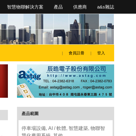
智慧物聯解決方案
產品
供應商
a&s雜誌
會員註冊
登入
產品範圍
停車場設備, AI / 軟體, 智慧建築, 物聯智
慧化應用系統, 其他