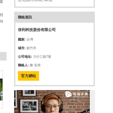
業
持
聯絡資訊
時
倍利科技股份有限公司
國家:
台灣
城市:
新竹市
公司地址:
力行三路7號
聯絡人:
陳 安琪
官方網站