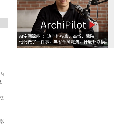
內
廠
高
成
及
及
攝影
倍