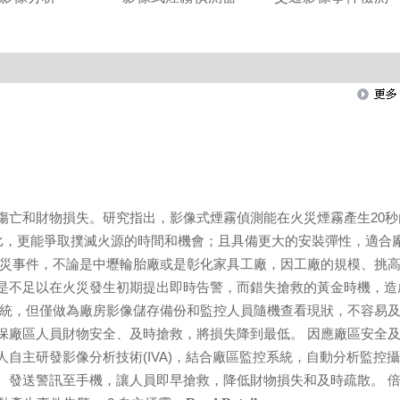
傷亡和財物損失。研究指出，影像式煙霧偵測能在火災煙霧產生20秒
相比，更能爭取撲滅火源的時間和機會；且具備更大的安裝彈性，適合
火災事件，不論是中壢輪胎廠或是彰化家具工廠，因工廠的規模、挑
是不足以在火災發生初期提出即時告警，而錯失搶救的黃金時機，造
系統，但僅做為廠房影像儲存備份和監控人員隨機查看現狀，不容易
保廠區人員財物安全、及時搶救，將損失降到最低。 因應廠區安全
自主研發影像分析技術(IVA)，結合廠區監控系統，自動分析監控
、發送警訊至手機，讓人員即早搶救，降低財物損失和及時疏散。 