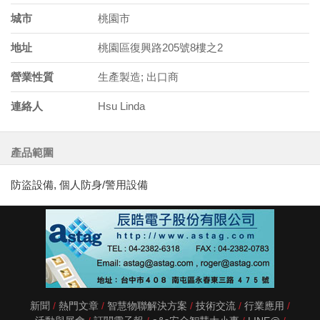
城市
桃園市
地址
桃園區復興路205號8樓之2
營業性質
生產製造; 出口商
連絡人
Hsu Linda
產品範圍
防盜設備, 個人防身/警用設備
新聞
熱門文章
智慧物聯解決方案
技術交流
行業應用