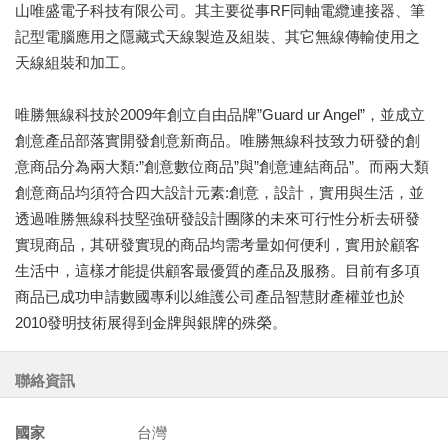
山唯盛電子科技有限公司。其主要從事RF同軸電纜連接器、筆
記型電腦應用之隱藏式天線製造及組裝、其它無線傳輸使用之
天線組裝和加工。
唯勝無線科技於2009年創立自由品牌”Guard ur Angel”，並成立
創意產品部落實開發創意新商品。唯勝無線科技致力研發的創
意商品分為兩大類:”創意數位商品”與”創意連結商品”。而兩大類
創意商品均須符合四大設計元素:創意，設計，實用與生活，並
透過唯勝無線科技堅強研發設計團隊的未來可行性分析去研發
實現商品，其研發實現的商品均需考量如何便利，實用於顧客
生活中，這樣才能提供顧客最優質的產品及服務。目前有多項
商品已成功申請數國專利以維護公司產品智慧財產權並也於
2010發明技術展得到金牌與銀牌的殊榮。
聯絡資訊
國家
台灣