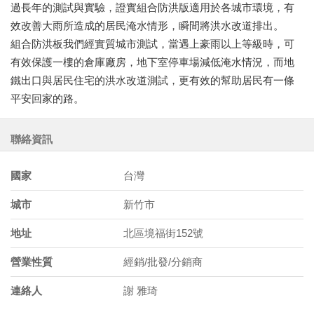
過長年的測試與實驗，證實組合防洪版適用於各城市環境，有
效改善大雨所造成的居民淹水情形，瞬間將洪水改道排出。
組合防洪板我們經實質城市測試，當遇上豪雨以上等級時，可
有效保護一樓的倉庫廠房，地下室停車場減低淹水情況，而地
鐵出口與居民住宅的洪水改道測試，更有效的幫助居民有一條
平安回家的路。
聯絡資訊
國家
台灣
城市
新竹市
地址
北區境福街152號
營業性質
經銷/批發/分銷商
連絡人
謝 雅琦