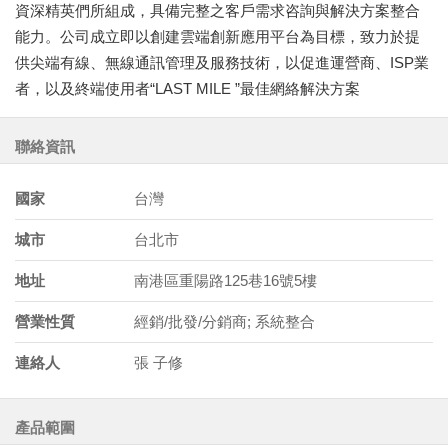
資深精英們所組成，具備完整之客戶需求咨詢與解決方案整合
能力。公司成立即以創建雲端創新應用平台為目標，致力於提
供尖端有線、無線通訊管理及服務技術，以促進運營商、ISP業
者，以及終端使用者“LAST MILE ”最佳網絡解決方案
聯絡資訊
國家
台灣
城市
台北市
地址
南港區重陽路125巷16號5樓
營業性質
經銷/批發/分銷商; 系統整合
連絡人
張 子修
產品範圍