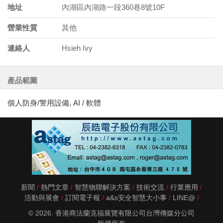
地址
內湖區內湖路一段360巷8號10F
營業性質
其他
連絡人
Hsieh Ivy
產品範圍
個人防身/警用設備, AI / 軟體
新聞
熱門文章
智慧物聯解決方案
技術交流
行業應用
活動與展會
訂閱電子報
a&s安全智慧大小事
LINE@
© 2026. 香港商法蘭克福展覽有限公司台灣傳媒分公司