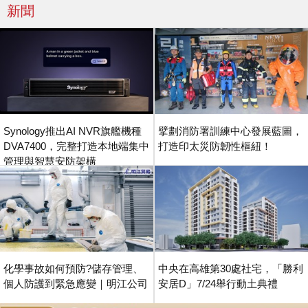
新聞
Synology推出AI NVR旗艦機種
擘劃消防署訓練中心發展藍圖，
DVA7400，完整打造本地端集中
打造印太災防韌性樞紐！
管理與智慧安防架構
化學事故如何預防?儲存管理、
中央在高雄第30處社宅，「勝利
個人防護到緊急應變｜明江公司
安居D」7/24舉行動土典禮