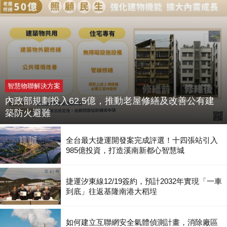
智慧物聯解決方案
內政部規劃投入62.5億，推動老屋修繕及改善公有建
築防火避難
全台最大捷運開發案完成評選！十四張站引入
985億投資，打造溪南新都心智慧城
捷運汐東線12/19簽約，預計2032年實現「一車
到底」往返基隆南港大稻埕
如何建立互聯網安全氣體偵測計畫，消除廠區