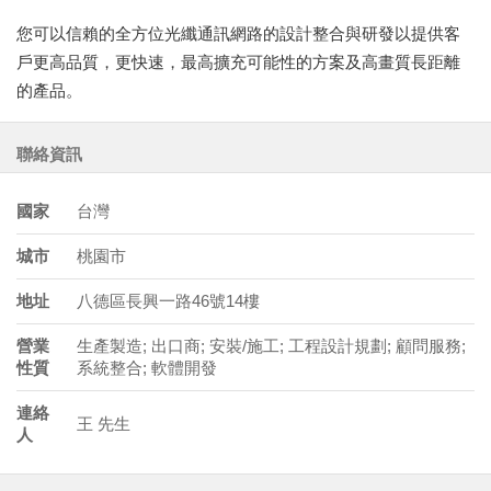
您可以信賴的全方位光纖通訊網路的設計整合與研發以提供客
戶更高品質，更快速，最高擴充可能性的方案及高畫質長距離
的產品。
聯絡資訊
國家
台灣
城市
桃園市
地址
八德區長興一路46號14樓
營業
生產製造; 出口商; 安裝/施工; 工程設計規劃; 顧問服務;
性質
系統整合; 軟體開發
連絡
王 先生
人