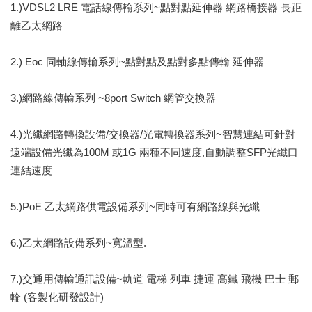
1.)VDSL2 LRE 電話線傳輸系列~點對點延伸器 網路橋接器 長距
離乙太網路
2.) Eoc 同軸線傳輸系列~點對點及點對多點傳輸 延伸器
3.)網路線傳輸系列 ~8port Switch 網管交換器
4.)光纖網路轉換設備/交換器/光電轉換器系列~智慧連結可針對
遠端設備光纖為100M 或1G 兩種不同速度,自動調整SFP光纖口
連結速度
5.)PoE 乙太網路供電設備系列~同時可有網路線與光纖
6.)乙太網路設備系列~寬溫型.
7.)交通用傳輸通訊設備~軌道 電梯 列車 捷運 高鐵 飛機 巴士 郵
輪 (客製化研發設計)