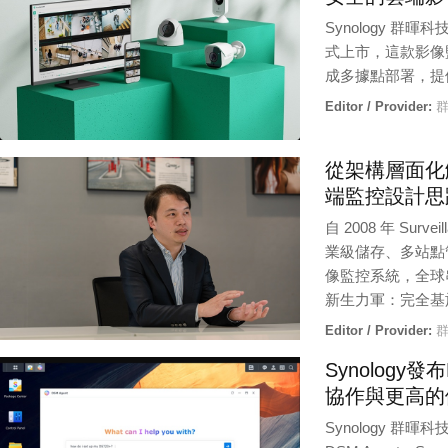
Synology 群暉科
式上市，這款影像
成多據點部署，提
Editor / Provider:
群
從架構層面化解上雲
端監控設計思
自 2008 年 Surv
業級儲存、多站點管
像監控系統，全球
新生力軍：完全基於雲端
Editor / Provider:
群
Synology發布
協作與更高的
Synology 群暉科