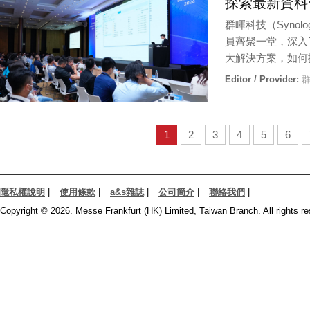
探索最新資料
群暉科技（Synolog
員齊聚一堂，深入了
大解決方案，如何
Editor / Provider:
群
1
2
3
4
5
6
隱私權說明
|
使用條款
|
a&s雜誌
|
公司簡介
|
聯絡我們
|
Copyright © 2026. Messe Frankfurt (HK) Limited, Taiwan Branch. All rights re