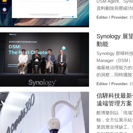
DSM Agent、Syn
資料刪除與壓縮功
Editor / Provider:
群
Synology
動能
Synology 群暉科
Manager（D
備嚴格治理能力的
的洞察，同時擺脫
Editor / Provider:
群
信驊科技最新伺
遠端管理方案，
酷博樂則以「現場實境遠
軸，全方位展示結
業因應全球缺工、