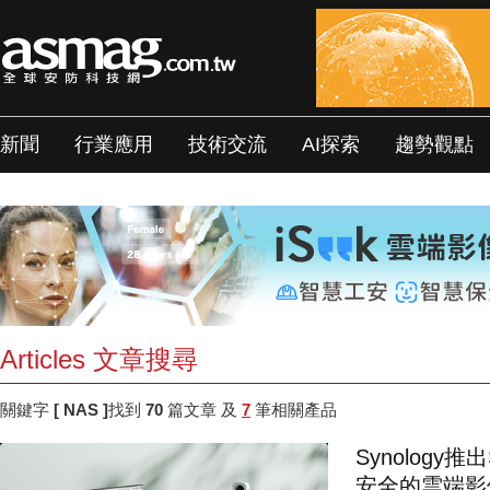
新聞
行業應用
技術交流
AI探索
趨勢觀點
Articles 文章搜尋
關鍵字
[ NAS ]
找到
70
篇文章 及
7
筆相關產品
Synology
安全的雲端影