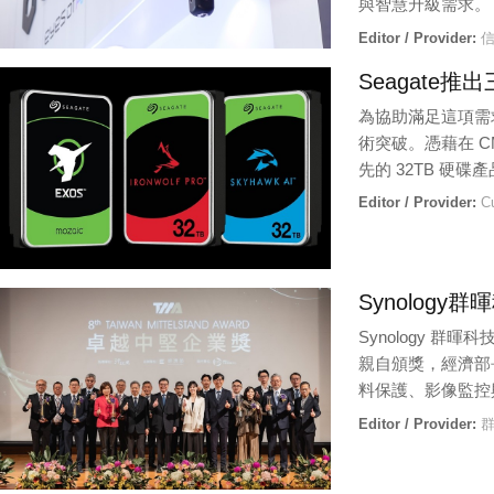
與智慧升級需求。
Editor / Provider:
信
Seagate推
為協助滿足這項需求，
術突破。憑藉在 
先的 32TB 硬碟產品，
Editor / Provider:
Cu
Synolog
Synology 
親自頒獎，經濟部長
料保護、影像監控
Editor / Provider:
群