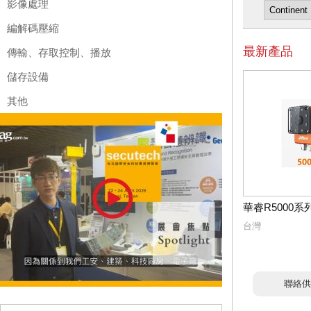
影像處理
編解碼壓縮
最新產品
傳輸、存取控制、播放
儲存設備
其他
華睿R5000
台灣
聯絡供