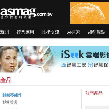
新聞
行業應用
技術交流
AI探索
趨勢觀點
產品
熱門產品
關鍵零組件
影像感測