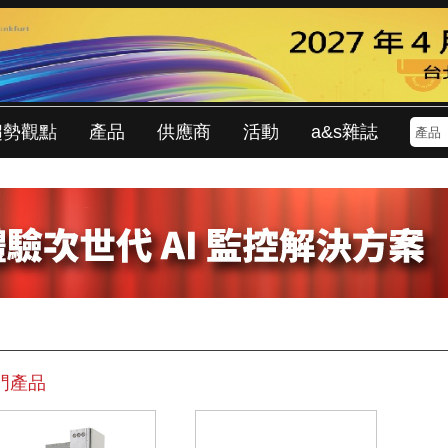
趨勢觀點
產品
供應商
活動
a&s雜誌
門產品