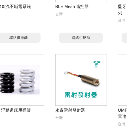
你直流不斷電系統
BLE Mesh 遙控器
藍牙 
列
台灣
台灣
聯絡供應商
聯絡供應商
道浮動道床用彈簧
永泰雷射發射器
UM
雷達(
台灣
台灣