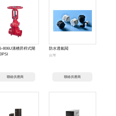
NG-806U溝槽昇桿式閘
防水透氣閥
0PSI
台灣
聯絡供應商
聯絡供應商