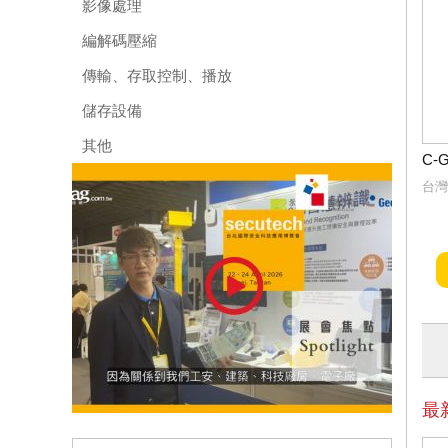
影像處理
編解碼壓縮
傳輸、存取控制、播放
儲存設備
其他
C-
台灣
最