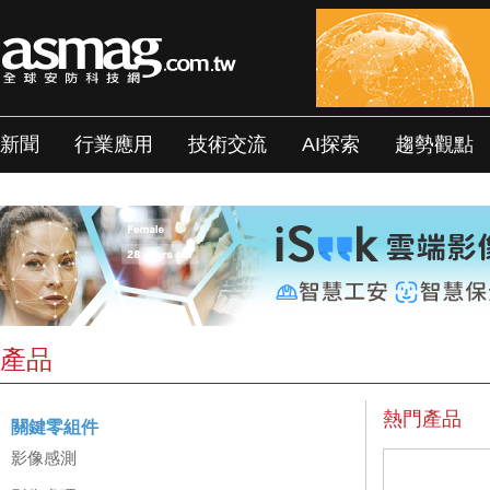
新聞
行業應用
技術交流
AI探索
趨勢觀點
產品
熱門產品
關鍵零組件
影像感測