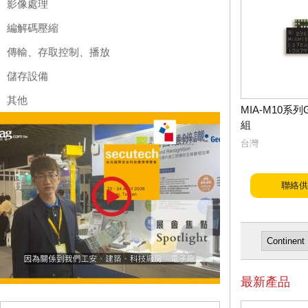
影像處理
編解碼壓縮
傳輸、存取控制、播放
儲存設備
其他
MIA-M10系列G
組
台灣
聯絡供
最新產品