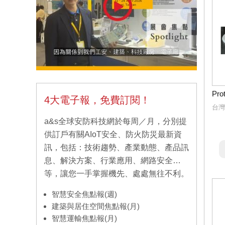
Pr
4大電子報，免費訂閱！
台灣
a&s全球安防科技網於每周／月，分別提
供訂戶有關AIoT安全、防火防災最新資
訊，包括：技術趨勢、產業動態、產品訊
息、解決方案、行業應用、網路安全…
等，讓您一手掌握機先、處處無往不利。
智慧安全焦點報(週)
建築與居住空間焦點報(月)
智慧運輸焦點報(月)