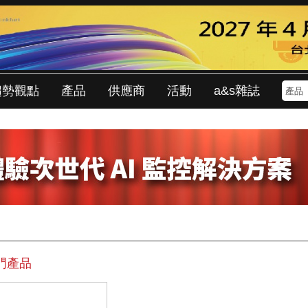
趨勢觀點
產品
供應商
活動
a&s雜誌
門產品