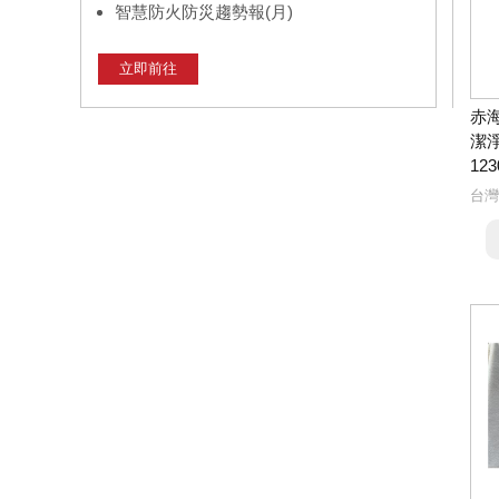
智慧防火防災趨勢報(月)
立即前往
赤海
潔淨
123
台灣