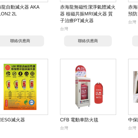
龍自動滅火器 AKA
赤海龍無磁性潔淨氣體滅火
赤海
LON2 2L
器 核磁共振MRI滅火器 質
預防
子治療PT滅火器
台灣
台灣
聯絡供應商
聯絡供應商
保ESG滅火器
CFB 電動車防火毯
中保
台灣
台灣