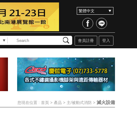
會員註冊
登入
滅火設備
您現在位置 :
首頁
>
產品
>
主/被動式消防
>