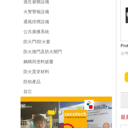
逃生避難設備
火警警報設備
通風排煙設備
公共廣播系統
防火門/防火窗
Pr
防火捲門及防火閘門
台灣
鋼構與塗料披覆
防火貫穿材料
防焰產品
其它
最