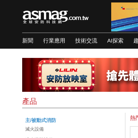
新聞
行業應用
技術交流
AI探索
產品
熱
主/被動式消防
滅火設備