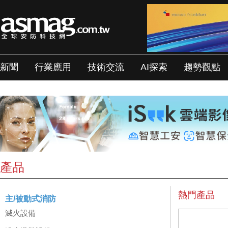
新聞
行業應用
技術交流
AI探索
趨勢觀點
產品
熱門產品
主/被動式消防
滅火設備