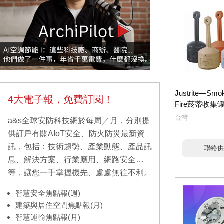
Justrite—Smok
4大電子報，免費訂閱！
Fire菸蒂收集
台灣
a&s全球安防科技網於每周／月，分別提
供訂戶有關AIoT安全、防火防災最新資
訊，包括：技術趨勢、產業動態、產品訊
聯絡供
息、解決方案、行業應用、網路安全…
等，讓您一手掌握機先、處處無往不利。
智慧安全焦點報(週)
建築與居住空間焦點報(月)
智慧運輸焦點報(月)