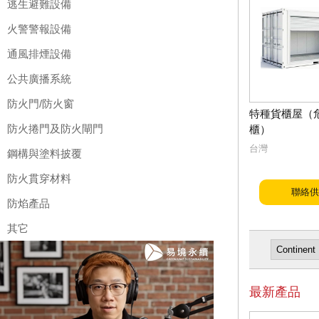
逃生避難設備
火警警報設備
通風排煙設備
公共廣播系統
防火門/防火窗
特種貨櫃屋（
防火捲門及防火閘門
櫃）
台灣
鋼構與塗料披覆
防火貫穿材料
聯絡供
防焰產品
其它
最新產品