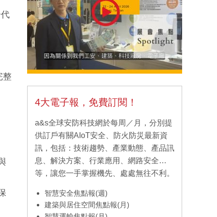
一代
完整
4大電子報，免費訂閱！
a&s全球安防科技網於每周／月，分別提
供訂戶有關AIoT安全、防火防災最新資
訊，包括：技術趨勢、產業動態、產品訊
息、解決方案、行業應用、網路安全…
與
等，讓您一手掌握機先、處處無往不利。
保
智慧安全焦點報(週)
建築與居住空間焦點報(月)
智慧運輸焦點報(月)