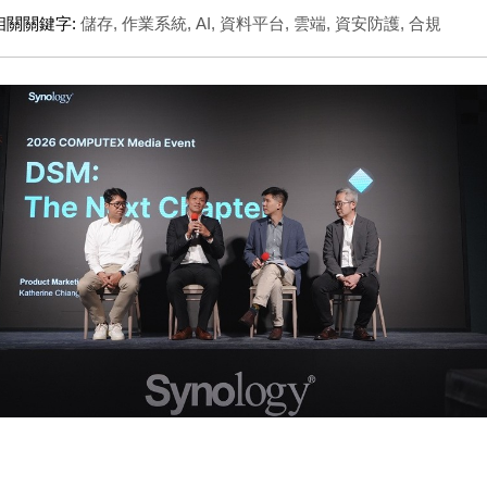
相關關鍵字:
儲存
,
作業系統
,
AI
,
資料平台
,
雲端
,
資安防護
,
合規