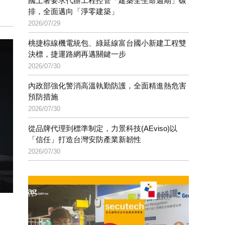
國土署要求代辦工程控管「建築全生命週期」碳
排，全面邁向「淨零建築」
2026/07/29
桃捷棕線機電統包、綠延線富台國小新建工程雙
決標，捷運路網再邁關鍵一步
2026/07/30
內政部強化警消高溫執勤防護，全面精進熱危害
預防措施
2026/07/30
從品牌代理到標準制定，力景科技(AEviso)以
「信任」打造台灣安防產業新韌性
2026/07/30