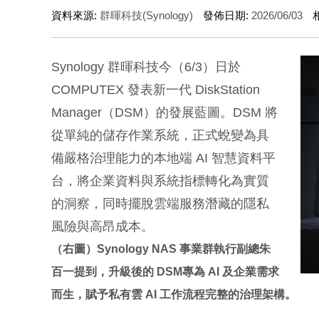
資料來源:
群暉科技(Synology)
發佈日期:
2026/06/03
Synology 群暉科技今（6/3）日於
COMPUTEX 發表新一代 DiskStation
Manager（DSM）的發展藍圖。DSM 將
從單純的儲存作業系統，正式蛻變為具
備嚴格治理能力的本地端 AI 智慧資料平
台，將企業資料與系統指標轉化為實質
的洞察，同時擺脫雲端服務潛藏的隱私
風險與高昂成本。
（右圖）Synology NAS 事業群執行副總朱
百一提到，升級後的 DSM專為 AI 及企業需求
而生，賦予私有雲 AI 工作流程完整的治理架構。