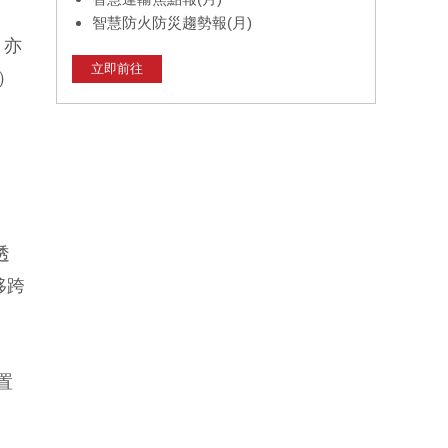
智慧防火防災趨勢報(月)
，亦
立即前往
s）
透
移跨
置