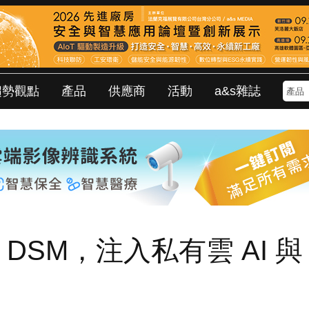
趨勢觀點
產品
供應商
活動
a&s雜誌
代 DSM，注入私有雲 AI 與