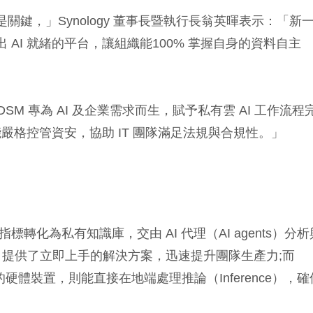
關鍵，」Synology 董事長暨執行長翁英暉表示：「新
 AI 就緒的平台，讓組織能100% 掌握自身的資料自主
SM 專為 AI 及企業需求而生，賦予私有雲 AI 工作流程
格控管資安，協助 IT 團隊滿足法規與合規性。」
轉化為私有知識庫，交由 AI 代理（AI agents）分析
 AI 助理，提供了立即上手的解決方案，迅速提升團隊生產力;而
 設計的硬體裝置，則能直接在地端處理推論（Inference），確