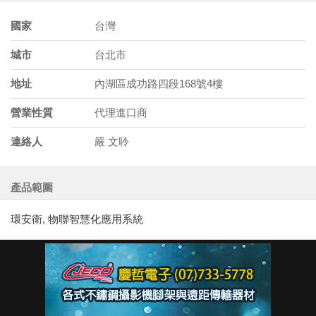
國家
台灣
城市
台北市
地址
內湖區成功路四段168號4樓
營業性質
代理進口商
連絡人
嚴 文聆
產品範圍
環安衛, 物聯智慧化應用系統