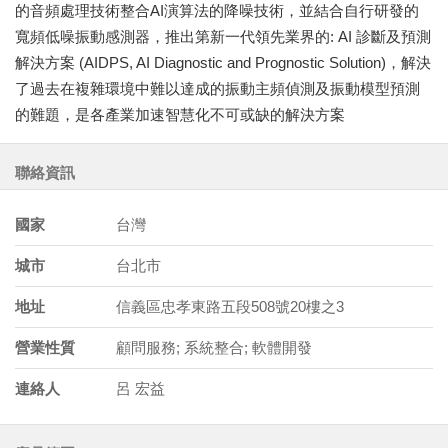
的音頻處理技術整合AI演算法的降噪技術，並結合自行研發的
寬頻低噪振動感測器，推出第新一代領先業界的: AI 診斷及預測
解決方案 (AIDPS, AI Diagnostic and Prognostic Solution)，解決
了過去在複雜環境中難以達成的振動主頻偵測及振動模型預測
的難題，是各產業加速智慧化不可或缺的解決方案
聯絡資訊
國家
台灣
城市
台北市
地址
信義區忠孝東路五段508號20樓之3
營業性質
顧問服務; 系統整合; 軟體開發
連絡人
呂 宏益