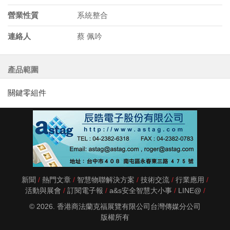
營業性質
系統整合
連絡人
蔡 佩吟
產品範圍
關鍵零組件
新聞
熱門文章
智慧物聯解決方案
技術交流
行業應用
活動與展會
訂閱電子報
a&s安全智慧大小事
LINE@
© 2026. 香港商法蘭克福展覽有限公司台灣傳媒分公司
版權所有