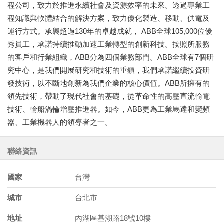
程公司，致力於推進永續社會及資源效率的未來。透過專業工
程知識與軟體結合的解決方案，致力優化製造、移動、供電及
運行方式。承襲超過130年的卓越成就， ABB全球105,000位優
秀員工，承諾持續推動加速工業轉型的創新科技。按照所服務
的客戶和行業組織，ABB分為四個業務部門。ABB全球有7個研
究中心，是我們開展研究和技術的重鎮，我們承諾繼續投資研
發技術，以不斷地創新為我們企業的核心價值。ABB所擁有的
領先技術，帶動了現代社會的基礎，從革命性的高壓直流輸電
技術、輪船渦輪增壓推進器。如今，ABB更為工業馬達和變頻
器、工業機器人的領導者之一。
聯絡資訊
國家
台灣
城市
台北市
地址
內湖區基湖路18號10樓