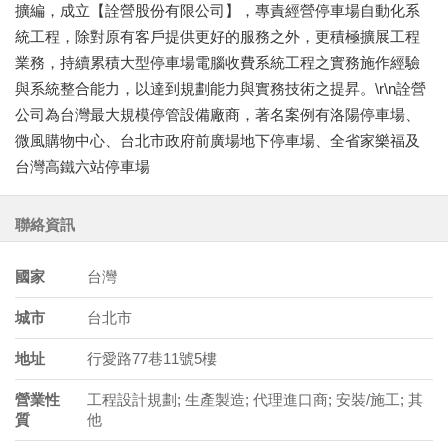
擴編，成立【詮營股份有限公司】，專責經營停車場自動化系
統工程，除對原有客戶提供更好的服務之外，更積極擴展工程
業務，持續累積大型停車場電腦收費系統工程之實務施作經驗
與系統整合能力，以達到規劃能力與實務技術之提昇。\r\n詮營
公司為台灣最大規模停管設備廠商，著名案例有洛陽停車場、
微風購物中心、台北市政府前廣場地下停車場、全省家樂福及
台灣高鐵六站停車場
聯絡資訊
國家
台灣
城市
台北市
地址
行愛路77巷11號5樓
營業性
工程設計規劃; 生產製造; 代理進口商; 安裝/施工; 其
質
他