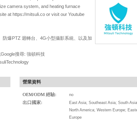
size camera system, and heating furnace
e at https://mitsuli.co or visit our Youtube
防爆PTZ 迴轉台、4G小型攝影系統、以及加
co/或Google搜尋: 強頓科技
iTechnology
營業資料
OEM/ODM 經驗:
no
出口國家:
East Asia; Southeast Asia; South Asia
North America; Western Europe; East
Europe