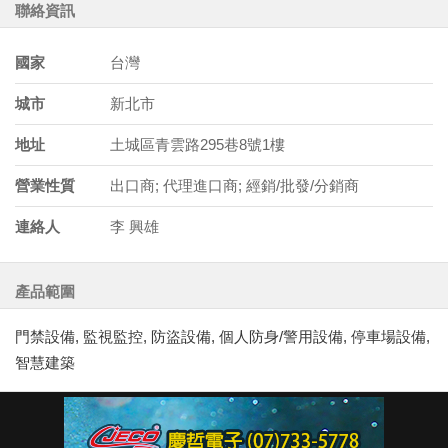
聯絡資訊
國家
台灣
城市
新北市
地址
土城區青雲路295巷8號1樓
營業性質
出口商; 代理進口商; 經銷/批發/分銷商
連絡人
李 興雄
產品範圍
門禁設備, 監視監控, 防盜設備, 個人防身/警用設備, 停車場設備,
智慧建築