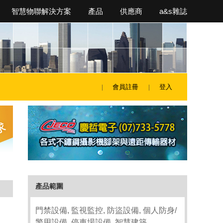
智慧物聯解決方案
產品
供應商
a&s雜誌
會員註冊
登入
產品範圍
門禁設備, 監視監控, 防盜設備, 個人防身/
警用設備, 停車場設備, 智慧建築