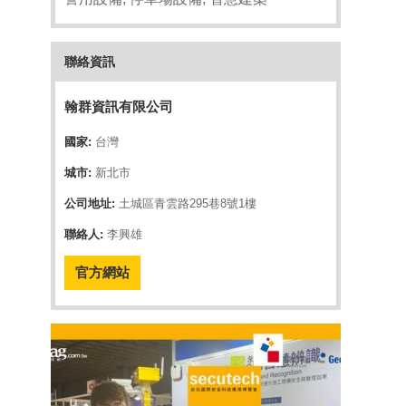
聯絡資訊
翰群資訊有限公司
國家:
台灣
城市:
新北市
公司地址:
土城區青雲路295巷8號1樓
聯絡人:
李興雄
官方網站