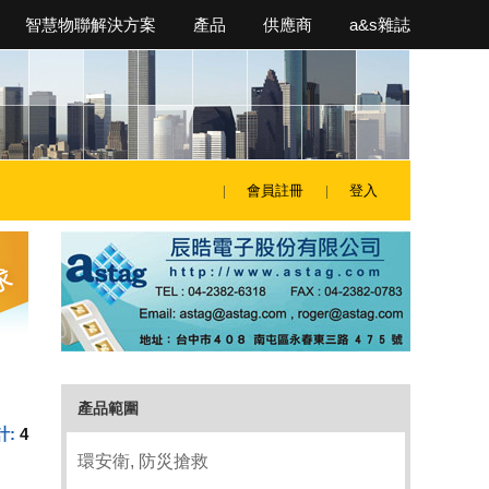
智慧物聯解決方案
產品
供應商
a&s雜誌
會員註冊
登入
產品範圍
計:
4
環安衛, 防災搶救