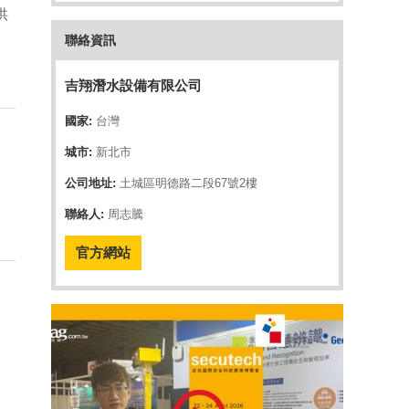
供
聯絡資訊
吉翔潛水設備有限公司
國家:
台灣
城市:
新北市
公司地址:
土城區明德路二段67號2樓
聯絡人:
周志騰
官方網站