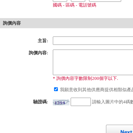
國碼 - 區碼 - 電話號碼
詢價內容
主旨:
詢價內容:
* 詢價內容字數限制200個字以下.
我願意收到其他供應商提供相類似產品
驗證碼:
請輸入圖片中的4碼數