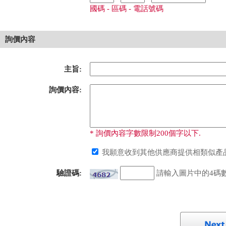
國碼 - 區碼 - 電話號碼
詢價內容
主旨:
詢價內容:
* 詢價內容字數限制200個字以下.
我願意收到其他供應商提供相類似產品
驗證碼:
請輸入圖片中的4碼數