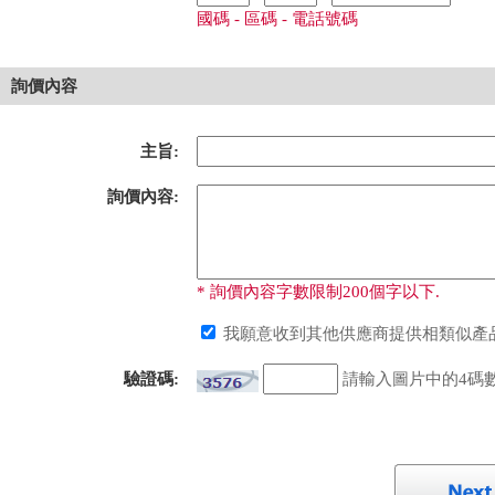
國碼 - 區碼 - 電話號碼
詢價內容
主旨:
詢價內容:
* 詢價內容字數限制200個字以下.
我願意收到其他供應商提供相類似產品
驗證碼:
請輸入圖片中的4碼數