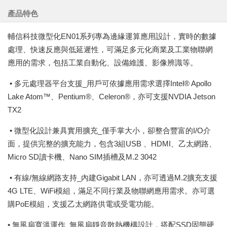
產品特色
輔信科技微型化EN01系列專為邊緣運算應用設計，實時的數據
處理、快速反應與低延遲性，可滿足多元化商業及工業物聯網
應用的需求，包括工業自動化、設備維護、影像辨識等。
• 多元處理器平台支援_用戶可依據應用需求選擇Intel® Apollo
Lake Atom™、Pentium®、Celeron®，亦可支援NVDIA Jetson
TX2
• 微型化設計兼具實用擴充_僅手掌大小，卻整合豐富的I/O介
面，提供完整的擴充能力，包含3組USB 、HDMI、乙太網路、
Micro SD讀卡機、Nano SIM插槽及M.2 3042
• 有線/無線網路支持_內建Gigabit LAN，亦可透過M.2擴充支援
4G LTE、WiFi模組，滿足不同行業及物聯網應用需求。亦可選
購PoE模組，支援乙太網路供電或受電功能。
• 無風扇寬溫運作_無風扇靜音散熱機構設計，搭配SSD固態硬