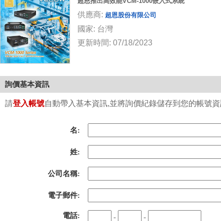
超恩推出高效能VCM-1000嵌入式系統
供應商:
超恩股份有限公司
國家: 台灣
更新時間: 07/18/2023
詢價基本資訊
請
登入帳號
自動帶入基本資訊,並將詢價紀錄儲存到您的帳號資訊中
名:
姓:
公司名稱:
電子郵件:
電話:
-
-