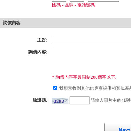
國碼 - 區碼 - 電話號碼
詢價內容
主旨:
詢價內容:
* 詢價內容字數限制200個字以下.
我願意收到其他供應商提供相類似產品
驗證碼:
請輸入圖片中的4碼數