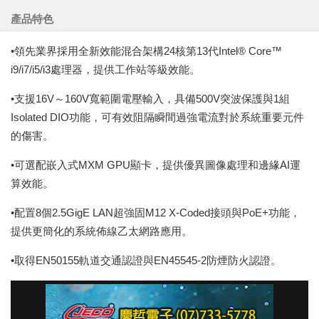
產品特色
•領先業界採用全新效能混合架構24核第13代Intel® Core™
i9/i7/i5/i3處理器，提供工作站等級效能。
•支援16V～160V寬範圍電壓輸入，具備500V突波保護與1組
Isolated DIO功能，可有效阻隔瞬間過強電流對於系統重要元件
的傷害。
•可選配嵌入式MXM GPU顯卡，提供優異圖像處理和邊緣AI運
算效能。
•配置8個2.5GigE LAN超強固M12 X-Coded接頭與PoE+功能，
提供更簡化的系統佈線乙太網路應用。
•取得EN50155軌道交通認證與EN45545-2防煙防火認證。