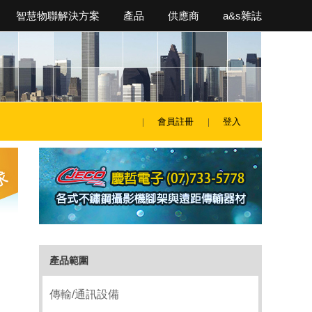
智慧物聯解決方案
產品
供應商
a&s雜誌
會員註冊
登入
產品範圍
傳輸/通訊設備