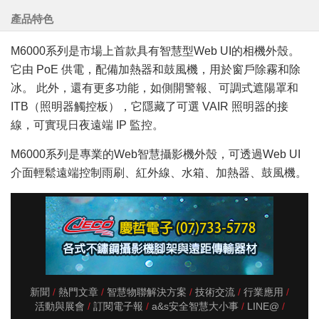
產品特色
M6000系列是市場上首款具有智慧型Web UI的相機外殼。
它由 PoE 供電，配備加熱器和鼓風機，用於窗戶除霧和除
冰。 此外，還有更多功能，如側開警報、可調式遮陽罩和
ITB（照明器觸控板），它隱藏了可選 VAIR 照明器的接
線，可實現日夜遠端 IP 監控。
M6000系列是專業的Web智慧攝影機外殼，可透過Web UI
介面輕鬆遠端控制雨刷、紅外線、水箱、加熱器、鼓風機。
新聞
熱門文章
智慧物聯解決方案
技術交流
行業應用
活動與展會
訂閱電子報
a&s安全智慧大小事
LINE@