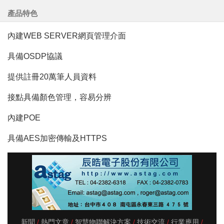
產品特色
內建WEB SERVER網頁管理介面
具備OSDP協議
提供註冊20萬筆人員資料
接點具備顏色管理，容易分辨
內建POE
具備AES加密傳輸及HTTPS
新聞
熱門文章
智慧物聯解決方案
技術交流
行業應用