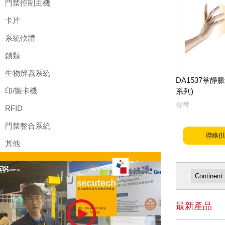
門禁控制主機
卡片
系統軟體
鎖類
生物辨識系統
DA1537掌靜
印/製卡機
系列)
台灣
RFID
門禁整合系統
聯絡供
其他
最新產品