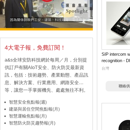
4大電子報，免費訂閱！
SIP intercom wi
a&s全球安防科技網於每周／月，分別提
recognition - 
供訂戶有關AIoT安全、防火防災最新資
台灣
訊，包括：技術趨勢、產業動態、產品訊
息、解決方案、行業應用、網路安全…
聯絡供
等，讓您一手掌握機先、處處無往不利。
智慧安全焦點報(週)
建築與居住空間焦點報(月)
智慧運輸焦點報(月)
智慧防火防災趨勢報(月)