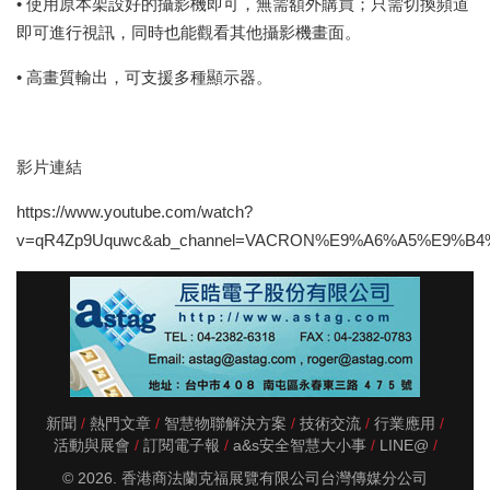
• 使用原本架設好的攝影機即可，無需額外購買；只需切換頻道
即可進行視訊，同時也能觀看其他攝影機畫面。
• 高畫質輸出，可支援多種顯示器。
影片連結
https://www.youtube.com/watch?
v=qR4Zp9Uquwc&ab_channel=VACRON%E9%A6%A5%E9%B
新聞
熱門文章
智慧物聯解決方案
技術交流
行業應用
活動與展會
訂閱電子報
a&s安全智慧大小事
LINE@
© 2026. 香港商法蘭克福展覽有限公司台灣傳媒分公司