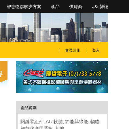
智慧物聯解決方案
產品
供應商
a&s雜誌
會員註冊
登入
產品範圍
關鍵零組件, AI / 軟體, 節能與綠能, 物聯
智慧化應用系統, 其他