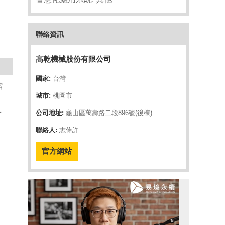
聯絡資訊
高乾機械股份有限公司
國家:
台灣
縮
城市:
桃園市
子
公司地址:
龜山區萬壽路二段896號(後棟)
、
聯絡人:
志偉許
官方網站