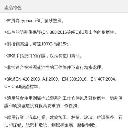
產品特色
>材質為Typhoon和丁腈砂塗層。
>出色的防割傷保護(EN 388:2016等級D)以及出色的耐磨性。
>耐接觸高溫，可達100℃持續15秒。
>加強手指虎口的保護，以延長使用壽命。
>非常適合在潮濕或油性的工作條件下進行精密處理。
>通過EN 420:2003+A1:2009、EN 388:2016、EN 407:2004、
CE Cat.lI認證標準。
>適用於會使用到觸控式螢幕的工作條件以及對耐磨性、切割保
護和觸摸靈敏度有很高要求的工作任務。
>應用行業：汽車行業、建築施工、林業、玻璃、維護保養、石
油和採礦、紙漿和造紙、鋼鐵和金屬、廢物/回收。