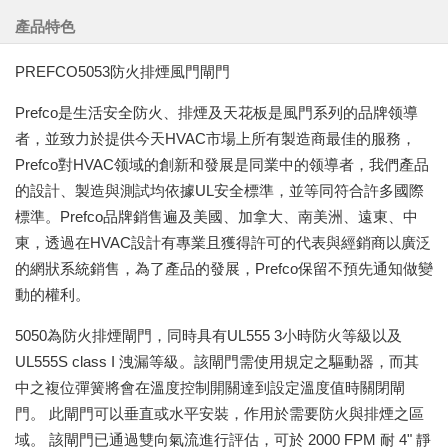
產品特色
PREFCO5053防火排煙風門閘門
Prefco是生活安全防火、排煙及天花板是風門系列的品牌领導
者，並致力於提供今天HVAC市場上所有製造商最佳的服務，
Prefco對HVAC领域的創新和發展是同業中的领導者，我們產品
的設計、製造與測試均依據UL安全標準，並等同符合許多國際
標準。Prefco品牌銷售遍及美國、加拿大、南美洲、遠東、中
東，透過在HVAC設計有專業且獲得許可的代表與經銷商以廣泛
的網狀系統銷售，為了產品的發展，Prefco保留不預先通知做變
動的權利。
5050為防火排煙閘門，同時具有UL555 3小時防火等級以及
UL555S class I 洩漏等級。該閘門需使用規定之驅動器，而其
中之複位彈簧將會在溫度控制開關達到設定溫度值時關閉閘
門。 此閘門可以垂直或水平安裝，作用於需要防火與排煙之區
域。 該閘門已通過雙向氣流進行評估，可於 2000 FPM 耐 4" 靜