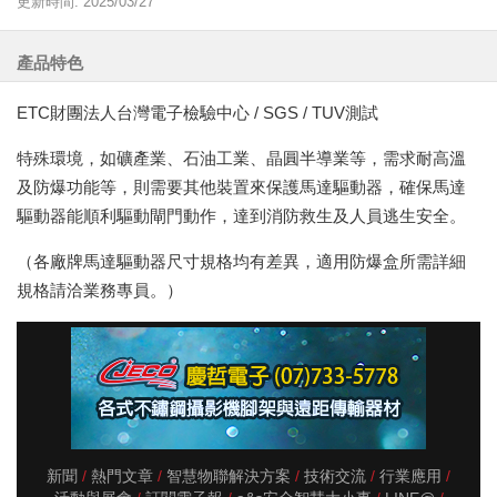
更新時間: 2025/03/27
產品特色
ETC財團法人台灣電子檢驗中心 / SGS / TUV測試
特殊環境，如礦產業、石油工業、晶圓半導業等，需求耐高溫
及防爆功能等，則需要其他裝置來保護馬達驅動器，確保馬達
驅動器能順利驅動閘門動作，達到消防救生及人員逃生安全。
（各廠牌馬達驅動器尺寸規格均有差異，適用防爆盒所需詳細
規格請洽業務專員。）
新聞
熱門文章
智慧物聯解決方案
技術交流
行業應用